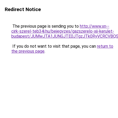
Redirect Notice
The previous page is sending you to
http://www.xn--
cirk-szerel-teb34j.hu/bejegyzes/gazszerelo-xii-kerulet-
budapest/JUMwJTA1JUNGJTE0JTgzJTk0RyVCRCVBQ
If you do not want to visit that page, you can
return to
the previous page
.