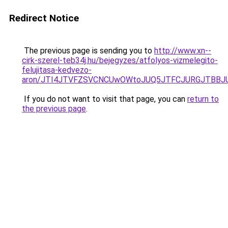
Redirect Notice
The previous page is sending you to
http://www.xn--
cirk-szerel-teb34j.hu/bejegyzes/atfolyos-vizmelegito-
felujitasa-kedvezo-
aron/JTI4JTVFZSVCNCUwOWtoJUQ5JTFCJURGJTBBJU
If you do not want to visit that page, you can
return to
the previous page
.