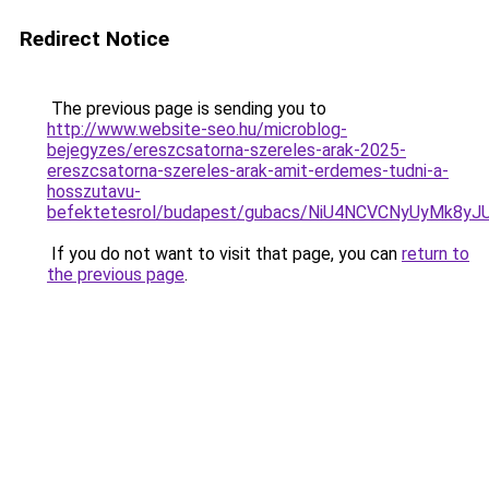
Redirect Notice
The previous page is sending you to
http://www.website-seo.hu/microblog-
bejegyzes/ereszcsatorna-szereles-arak-2025-
ereszcsatorna-szereles-arak-amit-erdemes-tudni-a-
hosszutavu-
befektetesrol/budapest/gubacs/NiU4NCVCNyUyMk8
If you do not want to visit that page, you can
return to
the previous page
.