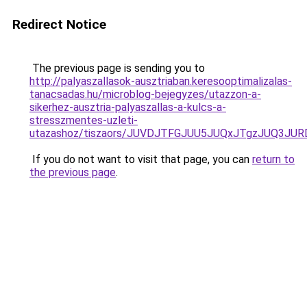
Redirect Notice
The previous page is sending you to
http://palyaszallasok-ausztriaban.keresooptimalizalas-
tanacsadas.hu/microblog-bejegyzes/utazzon-a-
sikerhez-ausztria-palyaszallas-a-kulcs-a-
stresszmentes-uzleti-
utazashoz/tiszaors/JUVDJTFGJUU5JUQxJTgzJUQ3J
If you do not want to visit that page, you can
return to
the previous page
.