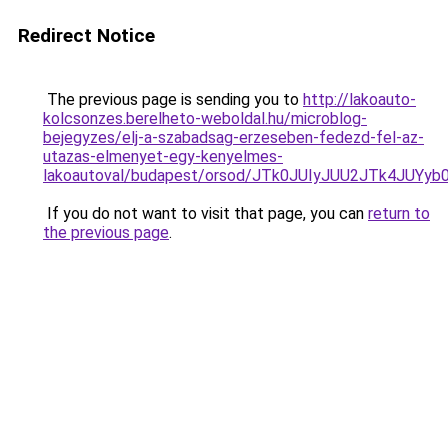
Redirect Notice
The previous page is sending you to
http://lakoauto-
kolcsonzes.berelheto-weboldal.hu/microblog-
bejegyzes/elj-a-szabadsag-erzeseben-fedezd-fel-az-
utazas-elmenyet-egy-kenyelmes-
lakoautoval/budapest/orsod/JTk0JUIyJUU2JTk4J
If you do not want to visit that page, you can
return to
the previous page
.