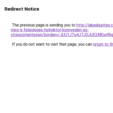
Redirect Notice
The previous page is sending you to
http://lakaskiurites
meg-a-felesleges-holmiktol-konnyeden-es-
stresszmentesen/bordany/JUU1JTg4JTJDJUE2MGwlR
If you do not want to visit that page, you can
return to t