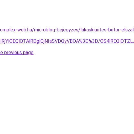
.complex-web.hu/microblog-bejegyzes/lakaskiurites-butor-elszall
jglRjYlOEQlQTAlRDglQjNIaSVDQyVBOA%3D%3D/OS4lREQlQT
he previous page
.