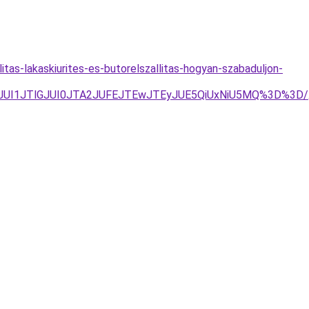
itas-lakaskiurites-es-butorelszallitas-hogyan-szabaduljon-
ZLJUI1JTlGJUI0JTA2JUFEJTEwJTEyJUE5QiUxNiU5MQ%3D%3D/