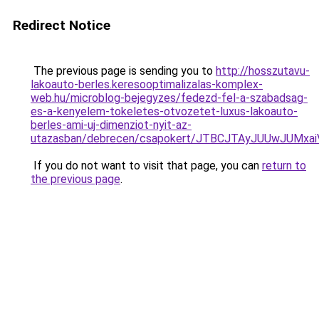
Redirect Notice
The previous page is sending you to
http://hosszutavu-
lakoauto-berles.keresooptimalizalas-komplex-
web.hu/microblog-bejegyzes/fedezd-fel-a-szabadsag-
es-a-kenyelem-tokeletes-otvozetet-luxus-lakoauto-
berles-ami-uj-dimenziot-nyit-az-
utazasban/debrecen/csapokert/JTBCJTAyJUUwJUM
If you do not want to visit that page, you can
return to
the previous page
.