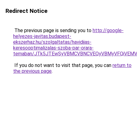
Redirect Notice
The previous page is sending you to
http://google-
helyezes-javitas.budapest-
ekszerhaz.hu/szolgaltatas/havidijas-
keresooptimalizalas-szoba-par-orara-
temaban/JTk5JTEwSyVBMCVBNCVEQyVBMyVFQiVEMV
If you do not want to visit that page, you can
return to
the previous page
.